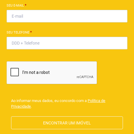
SEU E-MAIL
*
SEU TELEFONE
*
Ao informar meus dados, eu concordo com a
Política de
Privacidade
.
ENCONTRAR UM IMÓVEL