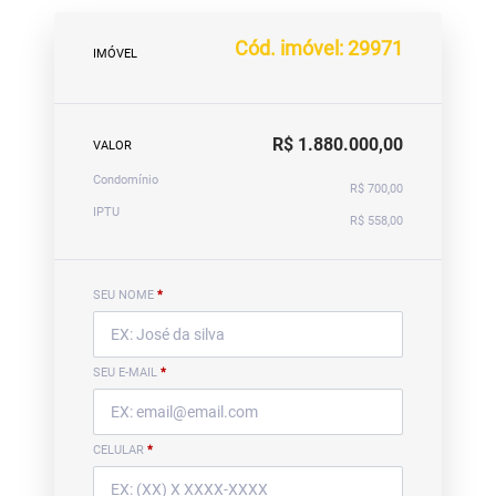
Cód. imóvel: 29971
IMÓVEL
R$ 1.880.000,00
VALOR
Condomínio
R$ 700,00
IPTU
R$ 558,00
SEU NOME
*
SEU E-MAIL
*
CELULAR
*