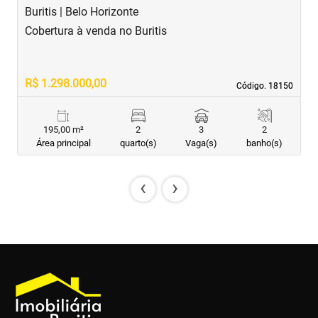
Buritis | Belo Horizonte
B
Cobertura à venda no Buritis
C
R$ 1.298.000,00
R
Código. 18150
Código. 18150
195,00 m²
2
3
2
Área principal
quarto(s)
Vaga(s)
banho(s)
‹
›