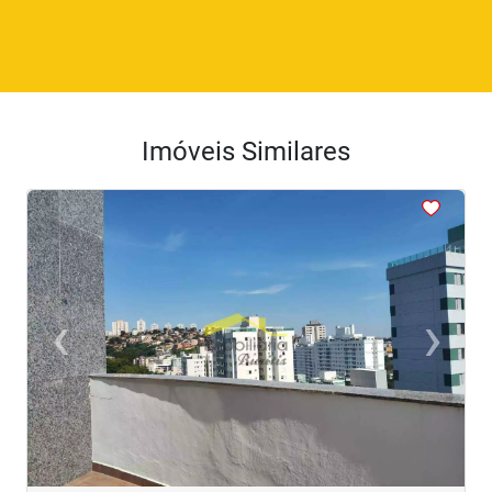
Imóveis Similares
<
<
<
<
<
‹
›
Previous
Next