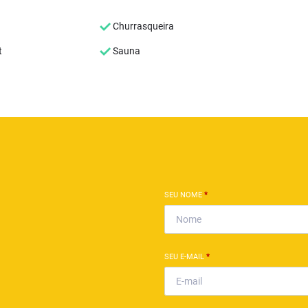
Churrasqueira
t
Sauna
SEU NOME
*
SEU E-MAIL
*