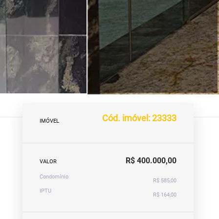
Cód. imóvel: 23333
IMÓVEL
R$ 400.000,00
VALOR
Condomínio
R$ 585,00
IPTU
R$ 164,00