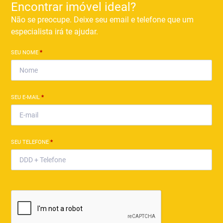
Encontrar imóvel ideal?
Não se preocupe. Deixe seu email e telefone que um
especialista irá te ajudar.
SEU NOME
*
SEU E-MAIL
*
SEU TELEFONE
*