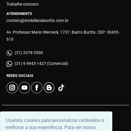
Trabalhe conosco
ATENDIMENTO
contato@imobiliariaburitis.com.br
Av. Professor Mario Werneck, 1737. Bairro Buritis. CEP: 30455-
610
(31) 3378-3300
(31) 9 9943-1427 (Comercial)
REDES SOCIAIS
© 2026 | Imobiliária Buritis | CRECI: 4649 | Desenvolvido por
Usamos cookies para personalizar conteúdos e
Universal Software.
melhorar a sua experiência. Para ver nossa