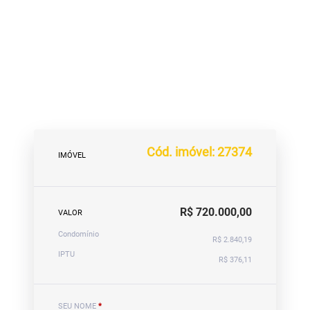
Cód. imóvel: 27374
IMÓVEL
R$ 720.000,00
VALOR
Condomínio
R$ 2.840,19
IPTU
R$ 376,11
SEU NOME
*