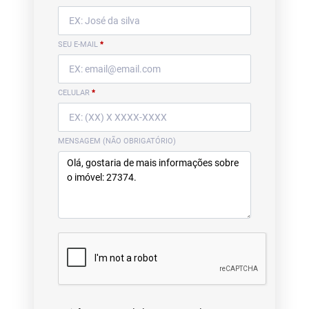
SEU E-MAIL
*
CELULAR
*
MENSAGEM (NÃO OBRIGATÓRIO)