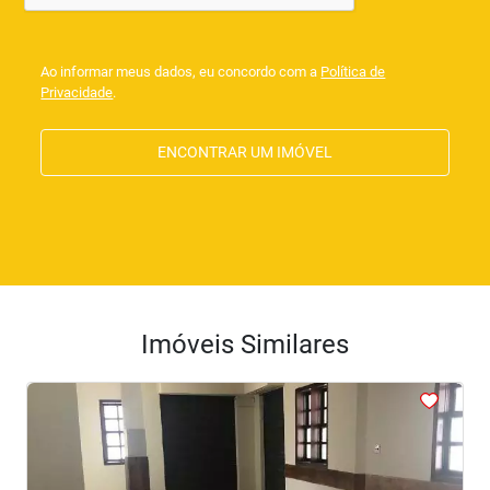
Ao informar meus dados, eu concordo com a
Política de
Privacidade
.
ENCONTRAR UM IMÓVEL
Imóveis Similares
<
<
<
<
<