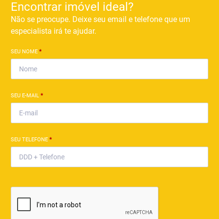
Encontrar imóvel ideal?
Não se preocupe. Deixe seu email e telefone que um
especialista irá te ajudar.
SEU NOME
*
SEU E-MAIL
*
SEU TELEFONE
*