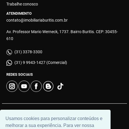
Trabalhe conosco
ATENDIMENTO
contato@imobiliariaburitis.com.br
Av. Professor Mario Werneck, 1737. Bairro Buritis. CEP: 30455-
610
(31) 3378-3300
(31) 9 9943-1427 (Comercial)
REDES SOCIAIS
© 2026 | Imobiliária Buritis | CRECI: 4649 | Desenvolvido por
Usamos cookies para personalizar conteúdos e
Universal Software.
melhorar a sua experiência. Para ver nossa