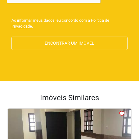
Ao informar meus dados, eu concordo com a
Política de
Privacidade
.
ENCONTRAR UM IMÓVEL
Imóveis Similares
<
<
<
<
<