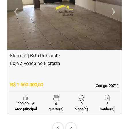
‹
›
Previous
Next
Floresta | Belo Horizonte
E
Loja à venda no Floresta
L
R$ 1.500.000,00
R
Código. 20711
Código. 20711
200,00 m²
0
0
2
Área principal
quarto(s)
Vaga(s)
banho(s)
‹
›