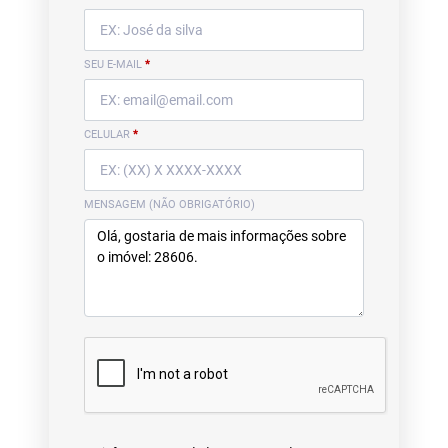
SEU E-MAIL
*
CELULAR
*
MENSAGEM (NÃO OBRIGATÓRIO)