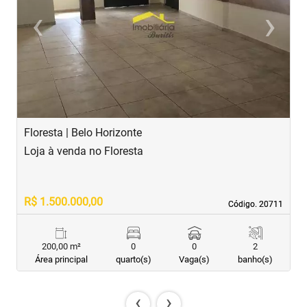
‹
›
Previous
Next
Floresta | Belo Horizonte
E
Loja à venda no Floresta
L
R$ 1.500.000,00
R
Código. 20711
Código. 20711
200,00 m²
0
0
2
Área principal
quarto(s)
Vaga(s)
banho(s)
‹
›