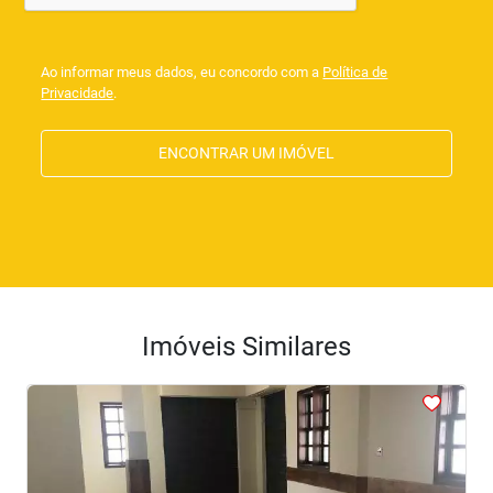
Ao informar meus dados, eu concordo com a
Política de
Privacidade
.
ENCONTRAR UM IMÓVEL
Imóveis Similares
<
<
<
<
<