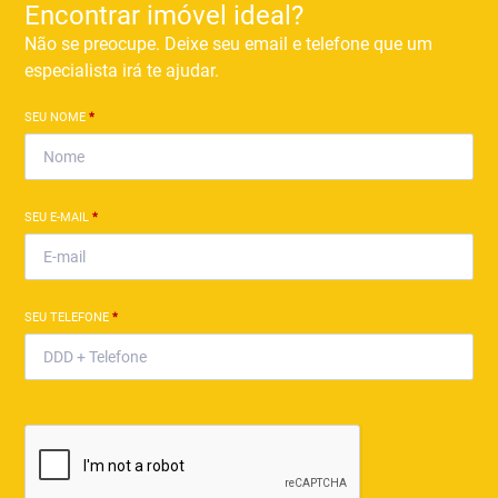
Encontrar imóvel ideal?
Não se preocupe. Deixe seu email e telefone que um
especialista irá te ajudar.
SEU NOME
*
SEU E-MAIL
*
SEU TELEFONE
*