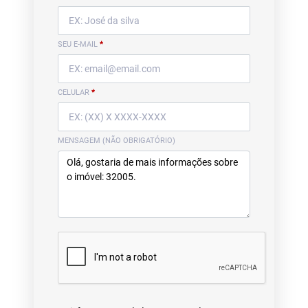
SEU E-MAIL
*
CELULAR
*
MENSAGEM (NÃO OBRIGATÓRIO)