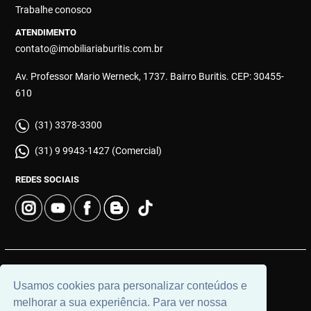
Trabalhe conosco
ATENDIMENTO
contato@imobiliariaburitis.com.br
Av. Professor Mario Werneck, 1737. Bairro Buritis. CEP: 30455-
610
(31) 3378-3300
(31) 9 9943-1427 (Comercial)
REDES SOCIAIS
© 2026 | Imobiliária Buritis | CRECI: 4649 | Desenvolvido por
Usamos cookies para personalizar conteúdos e
Universal Software.
melhorar a sua experiência. Para ver nossa