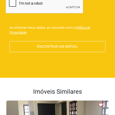
Ao informar meus dados, eu concordo com a
Política de
Privacidade
.
ENCONTRAR UM IMÓVEL
Imóveis Similares
<
<
<
<
<