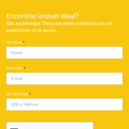
Encontrar imóvel ideal?
Não se preocupe. Deixe seu email e telefone que um
especialista irá te ajudar.
SEU NOME
*
SEU E-MAIL
*
SEU TELEFONE
*