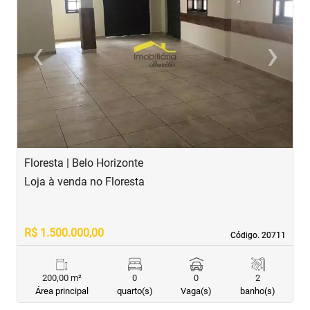
‹
›
Previous
Next
Floresta | Belo Horizonte
E
Loja à venda no Floresta
L
R$ 1.500.000,00
R
Código. 20711
Código. 20711
200,00 m²
0
0
2
Área principal
quarto(s)
Vaga(s)
banho(s)