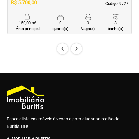
R$ 5.700,00
R
Código. 9727
Código. 9727
150,00 m²
0
0
3
Área principal
quarto(s)
Vaga(s)
banho(s)
‹
›
Especialista em imóveis à venda e para alugar na região do
Buritis, BH!
A IMOBILIÁRIA BURITIS