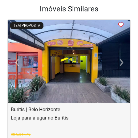
Imóveis Similares
<
<
<
<
<
TEM PROPOSTA
‹
›
Previous
Next
Buritis | Belo Horizonte
B
Loja para alugar no Buritis
L
R$ 5.317,73