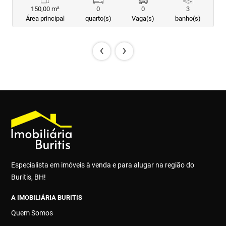
150,00 m²
0
0
3
Área principal
quarto(s)
Vaga(s)
banho(s)
‹
›
Especialista em imóveis à venda e para alugar na região do
Buritis, BH!
A IMOBILIÁRIA BURITIS
Quem Somos