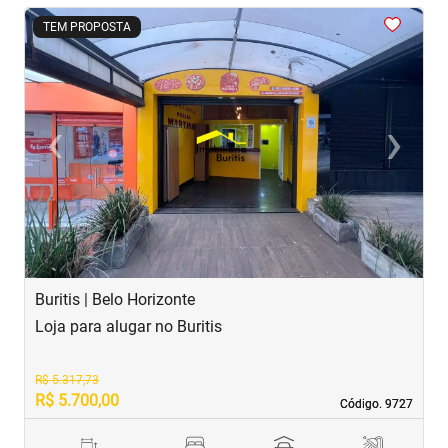
<
<
<
<
<
TEM PROPOSTA
‹
›
Previous
Next
Buritis | Belo Horizonte
B
Loja para alugar no Buritis
L
R$ 5.317,73
R$ 5.700,00
R
Código. 9727
Código. 9727