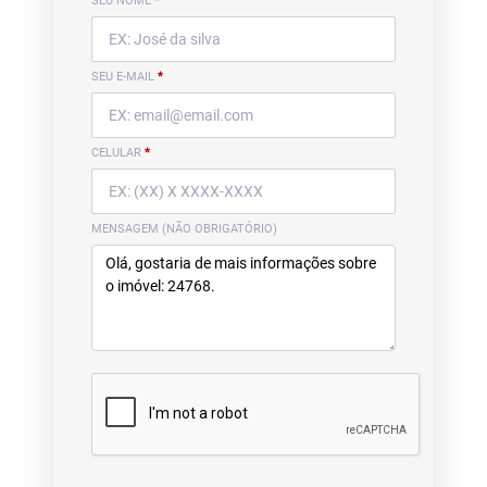
SEU NOME
*
SEU E-MAIL
*
CELULAR
*
MENSAGEM (NÃO OBRIGATÓRIO)