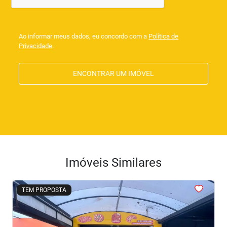
Ao informar meus dados, eu concordo com a
Política de
Privacidade
.
ENCONTRAR UM IMÓVEL
Imóveis Similares
<
<
<
<
<
TEM PROPOSTA