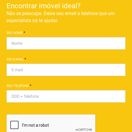
Encontrar imóvel ideal?
Não se preocupe. Deixe seu email e telefone que um
especialista irá te ajudar.
SEU NOME
*
SEU E-MAIL
*
SEU TELEFONE
*