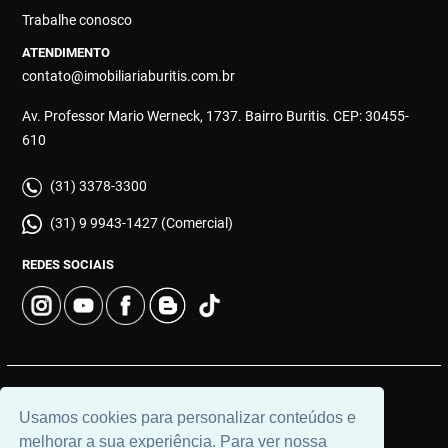
Trabalhe conosco
ATENDIMENTO
contato@imobiliariaburitis.com.br
Av. Professor Mario Werneck, 1737. Bairro Buritis. CEP: 30455-
610
(31) 3378-3300
(31) 9 9943-1427 (Comercial)
REDES SOCIAIS
© 2026 | Imobiliária Buritis | CRECI: 4649 | Desenvolvido por
Usamos cookies para personalizar conteúdos e
Universal Software.
melhorar a sua experiência. Para ver nossa