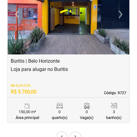
‹
›
Previous
Next
Buritis | Belo Horizonte
B
Loja para alugar no Buritis
L
R$ 5.317,73
R$ 5.700,00
R
Código. 9727
Código. 9727
150,00 m²
0
0
3
Área principal
quarto(s)
Vaga(s)
banho(s)
‹
›