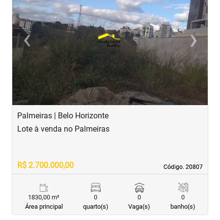
‹
›
Previous
Next
Palmeiras | Belo Horizonte
B
Lote à venda no Palmeiras
L
R$ 2.700.000,00
R
Código. 20807
Código. 20807
1830,00 m²
0
0
0
Área principal
quarto(s)
Vaga(s)
banho(s)