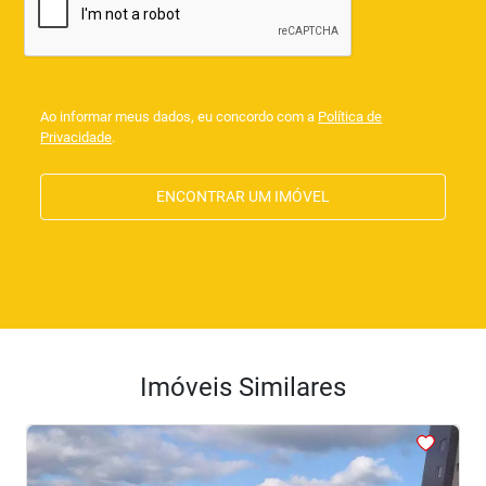
Ao informar meus dados, eu concordo com a
Política de
Privacidade
.
ENCONTRAR UM IMÓVEL
Imóveis Similares
<
<
<
<