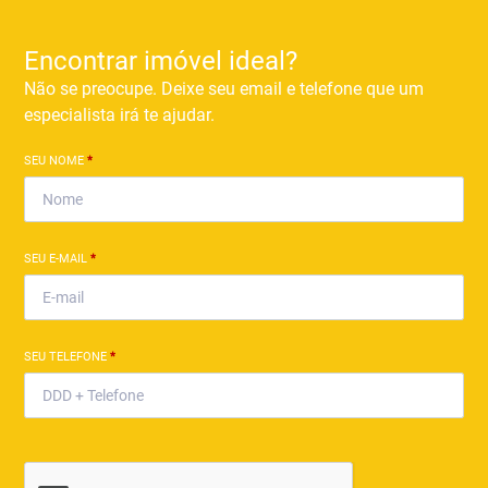
Encontrar imóvel ideal?
Não se preocupe. Deixe seu email e telefone que um
especialista irá te ajudar.
SEU NOME
*
SEU E-MAIL
*
SEU TELEFONE
*