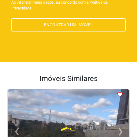
Ao informar meus dados, eu concordo com a
Política de
Privacidade
.
ENCONTRAR UM IMÓVEL
Imóveis Similares
<
<
<
<
‹
›
Previous
Next