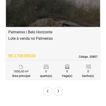
Palmeiras | Belo Horizonte
B
Lote à venda no Palmeiras
L
R$ 2.700.000,00
R
Código. 20807
Código. 20807
1830,00 m²
0
0
0
Área principal
quarto(s)
Vaga(s)
banho(s)
‹
›