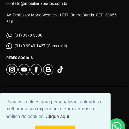
contato@imobiliariaburitis.com.br
Av. Professor Mario Werneck, 1737. Bairro Buritis. CEP: 30455-
610
(31) 3378-3300
(31) 9 9943-1427 (Comercial)
REDES SOCIAIS
© 2026 | Imobiliária Buritis | CRECI: 4649 | Desenvolvido por
Usamos cookies para personalizar conteúdos e
Universal Software.
melhorar a sua experiência. Para ver nossa
política de cookies
Clique aqui