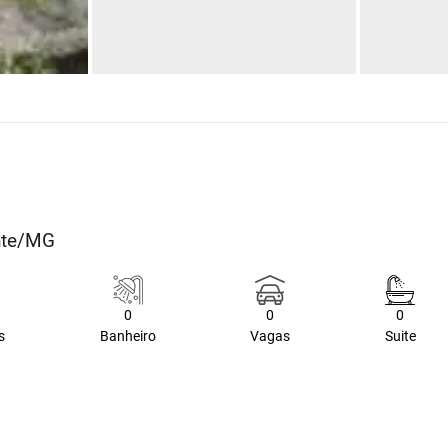
onte/MG
0
0
0
s
Banheiro
Vagas
Suite