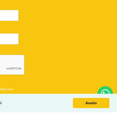
ordo com
i
Aceito
EL