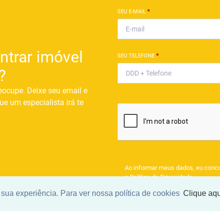
SEU E-MAIL
*
ntrar imóvel
SEU TELEFONE
*
?
eocupe. Deixe seu email e
ue um especialista irá te
Ao informar meus dados, eu conc
a
Política de Privacidade
.
sua experiência. Para ver nossa política de cookies
Clique aqu
ENCONTRAR UM IMÓV