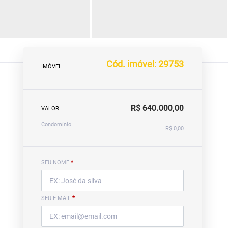
Cód. imóvel: 29753
IMÓVEL
R$ 640.000,00
VALOR
Condomínio
R$ 0,00
SEU NOME
*
SEU E-MAIL
*