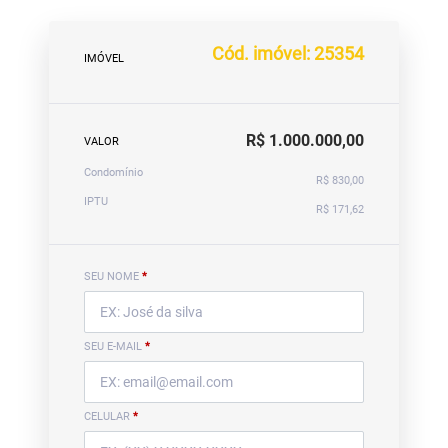
Cód. imóvel: 25354
IMÓVEL
R$ 1.000.000,00
VALOR
Condomínio
R$ 830,00
IPTU
R$ 171,62
SEU NOME
*
SEU E-MAIL
*
CELULAR
*