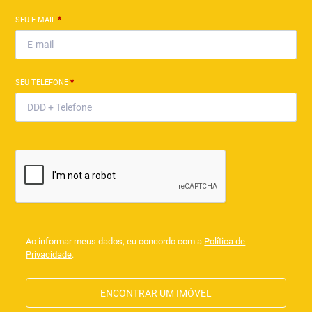
SEU E-MAIL
*
SEU TELEFONE
*
Ao informar meus dados, eu concordo com a
Política de
Privacidade
.
ENCONTRAR UM IMÓVEL