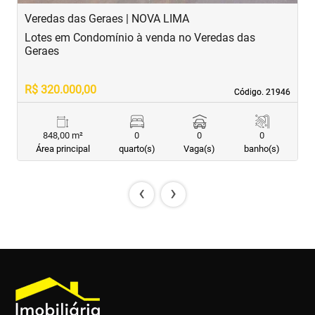
Veredas das Geraes | NOVA LIMA
A
Lotes em Condomínio à venda no Veredas das
L
Geraes
d
R$ 320.000,00
R
Código. 21946
Código. 21946
848,00 m²
0
0
0
Área principal
quarto(s)
Vaga(s)
banho(s)
‹
›