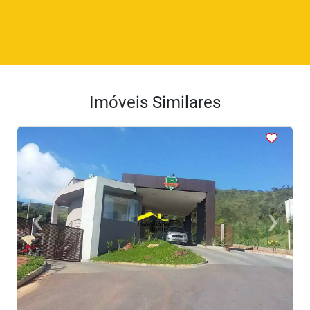
Imóveis Similares
<
<
<
<
<
‹
›
Previous
Next