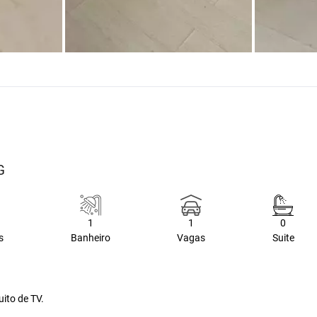
G
1
1
0
s
Banheiro
Vagas
Suite
uito de TV.