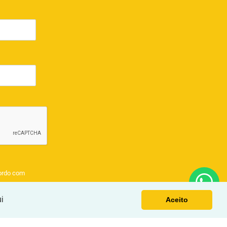
ordo com
i
Aceito
EL