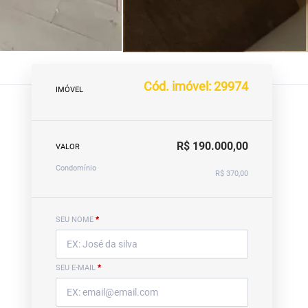
Cód. imóvel: 29974
IMÓVEL
R$ 190.000,00
VALOR
Condomínio
R$ 370,00
SEU NOME
*
SEU E-MAIL
*