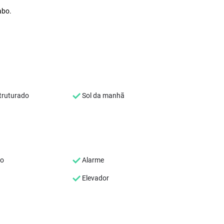
abo.
ruturado
Sol da manhã
co
Alarme
Elevador