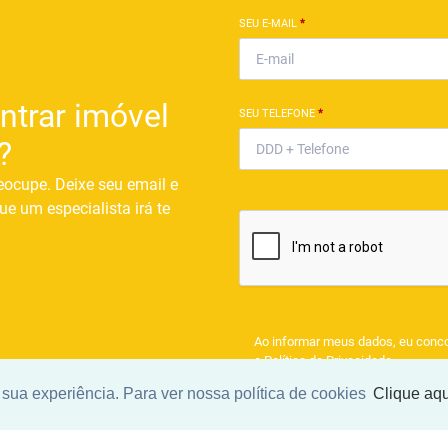
SEU E-MAIL
*
ntrar imóvel
SEU TELEFONE
*
?
eocupe. Deixe seu email e
ue um especialista irá te
Ao informar meus dados, eu conc
a
Política de Privacidade
.
sua experiência. Para ver nossa política de cookies
Clique aqu
ENCONTRAR UM IMÓV