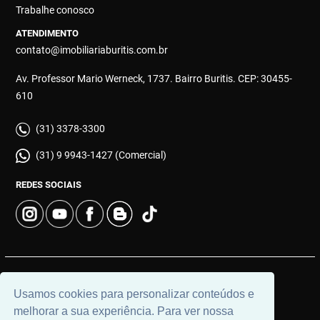
Trabalhe conosco
ATENDIMENTO
contato@imobiliariaburitis.com.br
Av. Professor Mario Werneck, 1737. Bairro Buritis. CEP: 30455-
610
(31) 3378-3300
(31) 9 9943-1427 (Comercial)
REDES SOCIAIS
© 2026 | Imobiliária Buritis | CRECI: 4649 | Desenvolvido por
Usamos cookies para personalizar conteúdos e
Universal Software.
melhorar a sua experiência. Para ver nossa