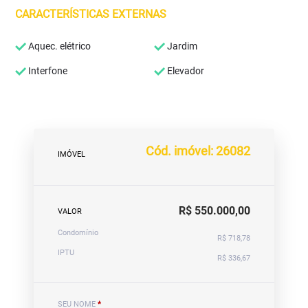
CARACTERÍSTICAS EXTERNAS
Aquec. elétrico
Jardim
Interfone
Elevador
Cód. imóvel: 26082
IMÓVEL
R$ 550.000,00
VALOR
Condomínio
R$ 718,78
IPTU
R$ 336,67
SEU NOME
*