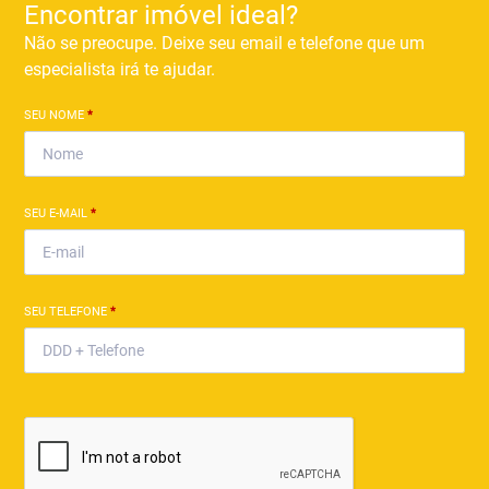
Encontrar imóvel ideal?
Não se preocupe. Deixe seu email e telefone que um
especialista irá te ajudar.
SEU NOME
*
SEU E-MAIL
*
SEU TELEFONE
*