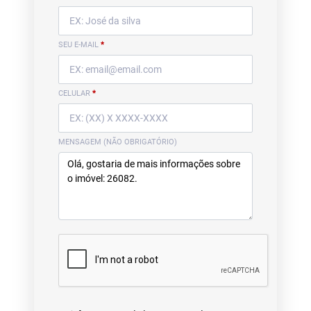
SEU E-MAIL
*
CELULAR
*
MENSAGEM (NÃO OBRIGATÓRIO)