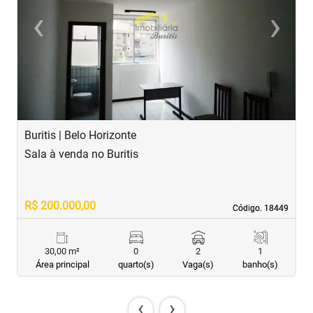
‹
›
Previous
Next
Buritis | Belo Horizonte
B
Sala à venda no Buritis
S
R$ 200.000,00
R
Código. 18449
Código. 18449
30,00 m²
0
2
1
Área principal
quarto(s)
Vaga(s)
banho(s)
‹
›