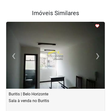
Imóveis Similares
<
<
<
<
<
‹
›
Previous
Next
Buritis | Belo Horizonte
B
Sala à venda no Buritis
S