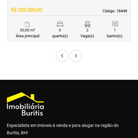
R$ 200.000,00
R
Código. 18449
Código. 18449
30,00 m²
0
2
1
Área principal
quarto(s)
Vaga(s)
banho(s)
‹
›
Especialista em imóveis à venda e para alugar na região do
Buritis, BH!