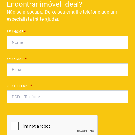
Encontrar imóvel ideal?
Não se preocupe. Deixe seu email e telefone que um
especialista irá te ajudar.
SEU NOME
*
SEU E-MAIL
*
SEU TELEFONE
*