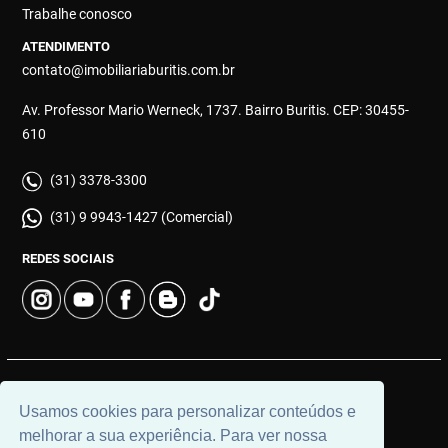
Trabalhe conosco
ATENDIMENTO
contato@imobiliariaburitis.com.br
Av. Professor Mario Werneck, 1737. Bairro Buritis. CEP: 30455-
610
(31) 3378-3300
(31) 9 9943-1427 (Comercial)
REDES SOCIAIS
© 2026 | Imobiliária Buritis | CRECI: 4649 | Desenvolvido por
Usamos cookies para personalizar conteúdos e
Universal Software.
melhorar a sua experiência. Para ver nossa