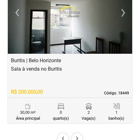
‹
›
Previous
Next
Buritis | Belo Horizonte
B
Sala à venda no Buritis
S
R$ 200.000,00
R
Código. 18449
Código. 18449
30,00 m²
0
2
1
Área principal
quarto(s)
Vaga(s)
banho(s)
‹
›