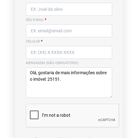
SEU E-MAIL
*
CELULAR
*
MENSAGEM (NÃO OBRIGATÓRIO)