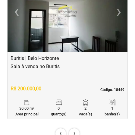
‹
›
Previous
Next
Buritis | Belo Horizonte
B
Sala à venda no Buritis
S
R$ 200.000,00
R
Código. 18449
Código. 18449
30,00 m²
0
2
1
Área principal
quarto(s)
Vaga(s)
banho(s)
‹
›