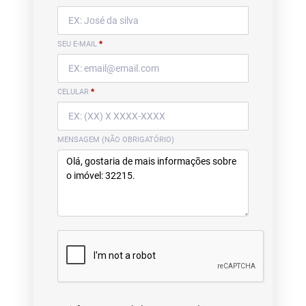
SEU E-MAIL
*
CELULAR
*
MENSAGEM (NÃO OBRIGATÓRIO)