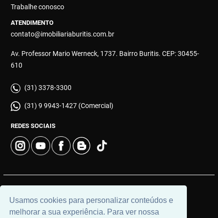
Trabalhe conosco
ATENDIMENTO
contato@imobiliariaburitis.com.br
Av. Professor Mario Werneck, 1737. Bairro Buritis. CEP: 30455-
610
(31) 3378-3300
(31) 9 9943-1427 (Comercial)
REDES SOCIAIS
© 2026 | Imobiliária Buritis | CRECI: 4649 | Desenvolvido por
Usamos cookies para personalizar conteúdos e
Universal Software.
melhorar a sua experiência. Para ver nossa