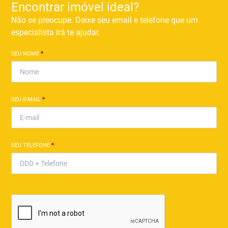
Encontrar imóvel ideal?
Não se preocupe. Deixe seu email e telefone que um
especialista irá te ajudar.
SEU NOME
*
SEU E-MAIL
*
SEU TELEFONE
*