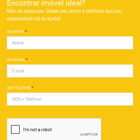
Encontrar imóvel ideal?
Não se preocupe. Deixe seu email e telefone que um
especialista irá te ajudar.
SEU NOME
*
SEU E-MAIL
*
SEU TELEFONE
*