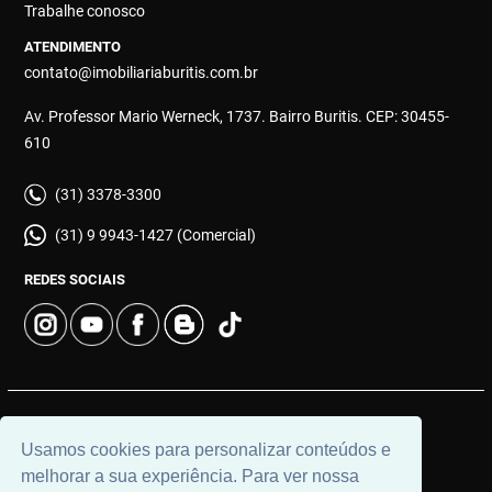
Trabalhe conosco
ATENDIMENTO
contato@imobiliariaburitis.com.br
Av. Professor Mario Werneck, 1737. Bairro Buritis. CEP: 30455-
610
(31) 3378-3300
(31) 9 9943-1427 (Comercial)
REDES SOCIAIS
© 2026 | Imobiliária Buritis | CRECI: 4649 | Desenvolvido por
Usamos cookies para personalizar conteúdos e
Universal Software.
melhorar a sua experiência. Para ver nossa