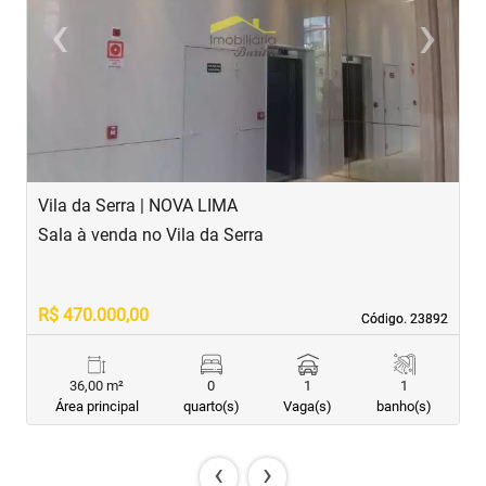
‹
›
Previous
Next
Vila da Serra | NOVA LIMA
A
Sala à venda no Vila da Serra
S
R$ 470.000,00
R
Código. 23892
Código. 23892
36,00 m²
0
1
1
Área principal
quarto(s)
Vaga(s)
banho(s)
‹
›