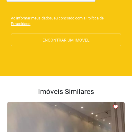
Ao informar meus dados, eu concordo com a
Política de
Privacidade
.
ENCONTRAR UM IMÓVEL
Imóveis Similares
<
<
<
<
<