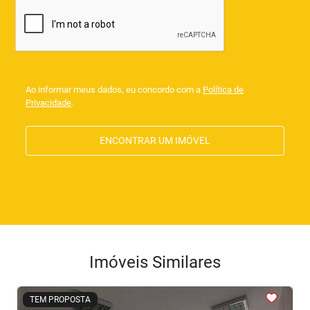
Ao informar meus dados, eu concordo com a
Política de
Privacidade
.
ENCONTRAR UM IMÓVEL
Imóveis Similares
<
<
<
<
<
TEM PROPOSTA