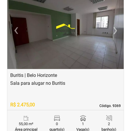
‹
›
Previous
Next
Buritis | Belo Horizonte
B
Sala para alugar no Buritis
L
R$ 2.475,00
R
Código. 9369
Código. 9369
55,00 m²
0
1
2
Área principal
quarto(s)
Vaga(s)
banho(s)