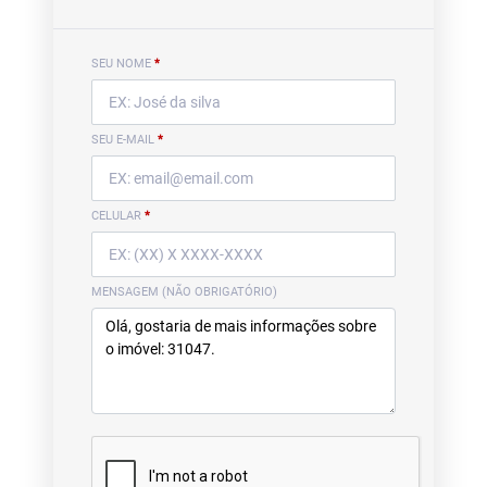
SEU NOME
*
SEU E-MAIL
*
CELULAR
*
MENSAGEM (NÃO OBRIGATÓRIO)