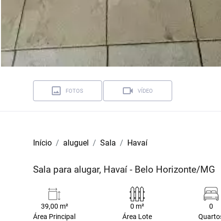
FOTOS
VÍDEO
Início
aluguel
Sala
Havaí
Sala para alugar, Havaí - Belo Horizonte/MG
39,00 m²
0 m²
0
Área Principal
Área Lote
Quarto