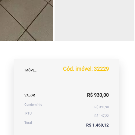
Cód. imóvel: 32229
IMÓVEL
R$ 930,00
VALOR
Condomínio
R$ 391,90
IPTU
R$ 147,22
Total
R$ 1.469,12