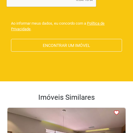
Ao informar meus dados, eu concordo com a
Política de
Privacidade
.
ENCONTRAR UM IMÓVEL
Imóveis Similares
<
<
<
<
<