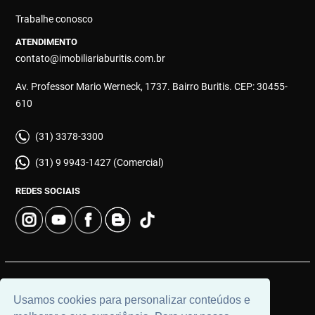
Trabalhe conosco
ATENDIMENTO
contato@imobiliariaburitis.com.br
Av. Professor Mario Werneck, 1737. Bairro Buritis. CEP: 30455-
610
(31) 3378-3300
(31) 9 9943-1427 (Comercial)
REDES SOCIAIS
© 2026 | Imobiliária Buritis | CRECI: 4649 | Desenvolvido por
Usamos cookies para personalizar conteúdos e
Universal Software.