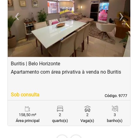
‹
›
Previous
Next
Buritis | Belo Horizonte
B
Apartamento com área privativa à venda no Buritis
A
Sob consulta
R
Código. 9777
Código. 9777
158,50 m²
2
2
3
Área principal
quarto(s)
Vaga(s)
banho(s)