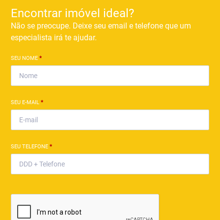
Encontrar imóvel ideal?
Não se preocupe. Deixe seu email e telefone que um
especialista irá te ajudar.
SEU NOME
*
SEU E-MAIL
*
SEU TELEFONE
*