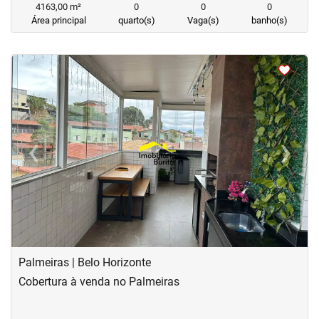
4163,00 m²
0
0
0
Área principal
quarto(s)
Vaga(s)
banho(s)
<
<
<
<
‹
›
Previous
Next
Palmeiras | Belo Horizonte
Cobertura à venda no Palmeiras