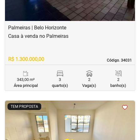
Palmeiras | Belo Horizonte
Casa à venda no Palmeiras
R$ 1.300.000,00
Código. 34031
Código. 34031
343,00 m²
3
2
2
Área principal
quarto(s)
Vaga(s)
banho(s)
<
<
<
<
TEM PROPOSTA