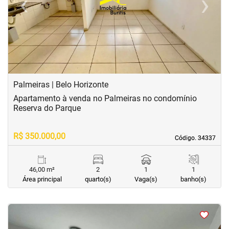
‹
›
Previous
Next
Palmeiras | Belo Horizonte
Apartamento à venda no Palmeiras no condomínio
Reserva do Parque
R$ 350.000,00
Código. 34337
Código. 34337
46,00 m²
2
1
1
Área principal
quarto(s)
Vaga(s)
banho(s)
<
<
<
<