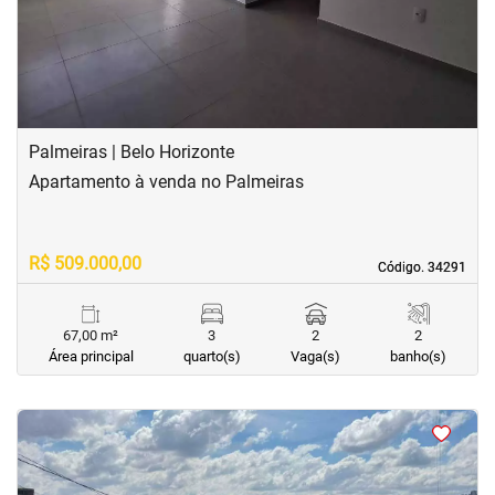
Palmeiras | Belo Horizonte
Apartamento à venda no Palmeiras
R$ 509.000,00
Código. 34291
Código. 34291
67,00 m²
3
2
2
Área principal
quarto(s)
Vaga(s)
banho(s)
<
<
<