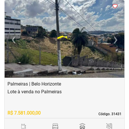
<
<
<
<
‹
›
Previous
Next
Palmeiras | Belo Horizonte
Lote à venda no Palmeiras
R$ 7.581.000,00
Código. 31431
Código. 31431