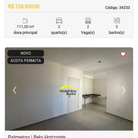
R$ 728.000,00
Código. 34233
Código. 34233
111,00 m²
2
2
3
Área principal
quarto(s)
Vaga(s)
banho(s)
<
<
<
<
NOVO
ACEITA PERMUTA
‹
›
Previous
Next
Palmeiras | Belo Horizonte