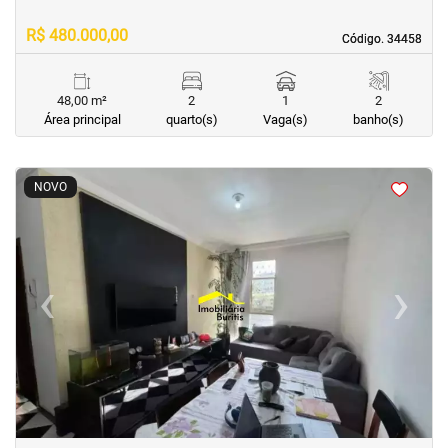
R$ 480.000,00
Código. 34458
Código. 34458
48,00 m²
2
1
2
Área principal
quarto(s)
Vaga(s)
banho(s)
<
<
<
<
NOVO
‹
›
Previous
Next