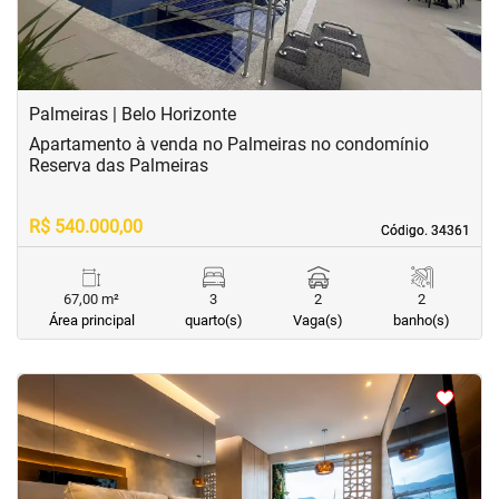
Palmeiras | Belo Horizonte
Apartamento à venda no Palmeiras no condomínio
Reserva das Palmeiras
R$ 540.000,00
Código. 34361
Código. 34361
67,00 m²
3
2
2
Área principal
quarto(s)
Vaga(s)
banho(s)
<
<
<
<