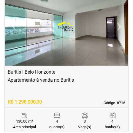
‹
›
Previous
Next
Buritis | Belo Horizonte
Apartamento à venda no Buritis
R$ 1.298.000,00
Código. 8716
Código. 8716
130,00 m²
4
3
4
Área principal
quarto(s)
Vaga(s)
banho(s)