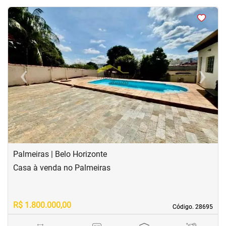
<
<
<
<
‹
›
Previous
Next
Palmeiras | Belo Horizonte
Casa à venda no Palmeiras
R$ 1.800.000,00
Código. 28695
Código. 28695