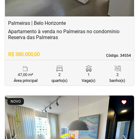
Palmeiras | Belo Horizonte
Apartamento à venda no Palmeiras no condomínio
Reserva das Palmeiras
R$ 380.000,00
Código. 34554
Código. 34554
47,00 m²
2
1
2
Área principal
quarto(s)
Vaga(s)
banho(s)
<
<
<
<
NOVO
‹
›