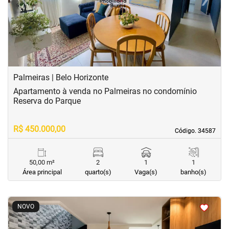
Previous
Next
Palmeiras | Belo Horizonte
Apartamento à venda no Palmeiras no condomínio
Reserva do Parque
R$ 450.000,00
Código. 34587
Código. 34587
50,00 m²
2
1
1
Área principal
quarto(s)
Vaga(s)
banho(s)
<
<
<
<
NOVO