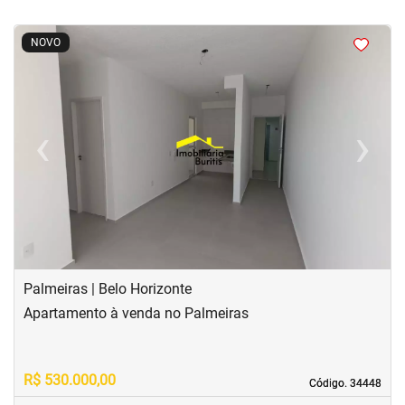
<
<
<
<
NOVO
‹
›
Previous
Next
Palmeiras | Belo Horizonte
Apartamento à venda no Palmeiras
R$ 530.000,00
Código. 34448
Código. 34448