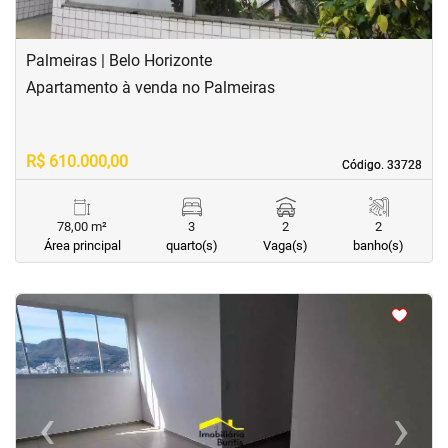
Palmeiras | Belo Horizonte
Apartamento à venda no Palmeiras
R$ 610.000,00
Código. 33728
Código. 33728
78,00 m²
3
2
2
Área principal
quarto(s)
Vaga(s)
banho(s)
<
<
<
<
‹
›
Previous
Next