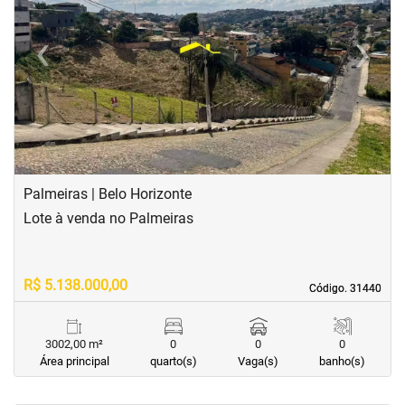
‹
›
Previous
Next
Palmeiras | Belo Horizonte
Lote à venda no Palmeiras
R$ 5.138.000,00
Código. 31440
Código. 31440
3002,00 m²
0
0
0
Área principal
quarto(s)
Vaga(s)
banho(s)