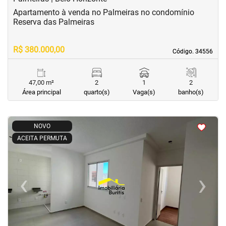
Apartamento à venda no Palmeiras no condomínio
Reserva das Palmeiras
R$ 380.000,00
Código. 34556
Código. 34556
47,00 m²
2
1
2
Área principal
quarto(s)
Vaga(s)
banho(s)
<
<
<
<
NOVO
ACEITA PERMUTA
‹
›
Previous
Next