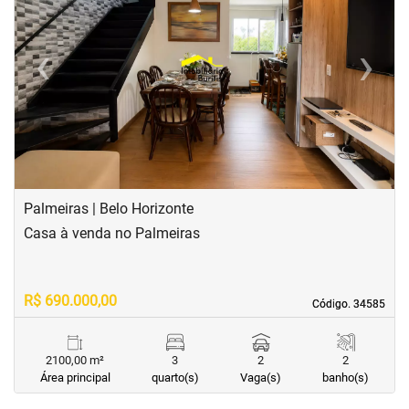
‹
›
Previous
Next
Palmeiras | Belo Horizonte
Casa à venda no Palmeiras
R$ 690.000,00
Código. 34585
Código. 34585
2100,00 m²
3
2
2
Área principal
quarto(s)
Vaga(s)
banho(s)