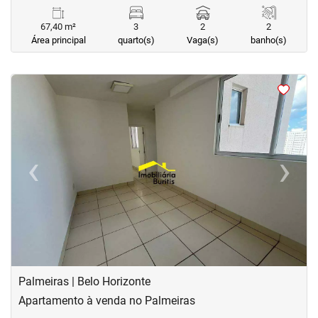
67,40 m²
3
2
2
Área principal
quarto(s)
Vaga(s)
banho(s)
<
<
<
<
‹
›
Previous
Next
Palmeiras | Belo Horizonte
Apartamento à venda no Palmeiras