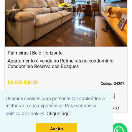
‹
›
Previous
Next
Palmeiras | Belo Horizonte
Apartamento à venda no Palmeiras no condomínio
Condomínio Reserva dos Bosques
R$ 670.000,00
Código. 34207
Código. 34207
Usamos cookies para personalizar conteúdos e
70,00 m²
3
2
2
melhorar a sua experiência. Para ver nossa
Área principal
quarto(s)
Vaga(s)
banho(s)
política de cookies
Clique aqui
Aceito
Mais Filtros