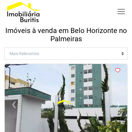
Imóveis à venda em Belo Horizonte no
Palmeiras
<
<
<
<
‹
›
Previous
Next