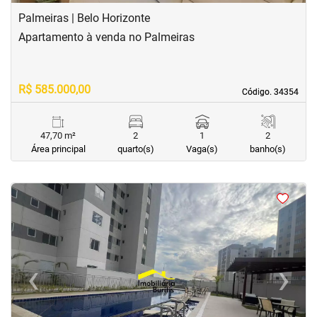
Palmeiras | Belo Horizonte
Apartamento à venda no Palmeiras
R$ 585.000,00
Código. 34354
Código. 34354
47,70 m²
2
1
2
Área principal
quarto(s)
Vaga(s)
banho(s)
<
<
<
<
‹
›
Previous
Next