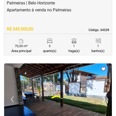
Palmeiras | Belo Horizonte
Apartamento à venda no Palmeiras
R$ 345.000,00
Código. 34539
Código. 34539
70,00 m²
3
1
1
Área principal
quarto(s)
Vaga(s)
banho(s)
<
<
<
<
‹
›
Previous
Next