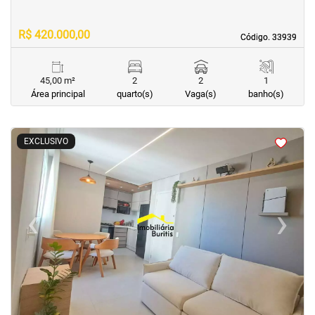
R$ 420.000,00
Código. 33939
Código. 33939
45,00 m²
2
2
1
Área principal
quarto(s)
Vaga(s)
banho(s)
<
<
<
<
EXCLUSIVO
‹
›
Previous
Next