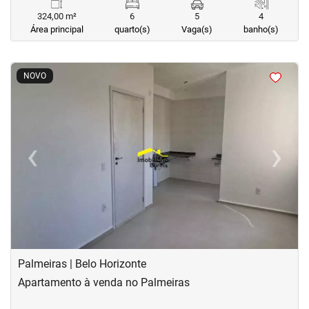
324,00 m²
6
5
4
Área principal
quarto(s)
Vaga(s)
banho(s)
<
<
<
<
NOVO
‹
›
Previous
Next
Palmeiras | Belo Horizonte
Apartamento à venda no Palmeiras