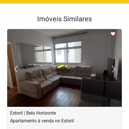
Imóveis Similares
<
<
<
<
<
‹
›
Previous
Next
Estoril | Belo Horizonte
B
Apartamento à venda no Estoril
A