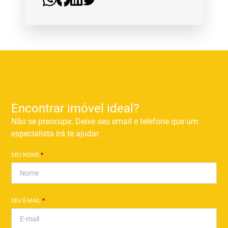
Encontrar imóvel ideal?
Não se preocupe. Deixe seu email e telefone que um
especialista irá te ajudar.
SEU NOME
*
SEU E-MAIL
*