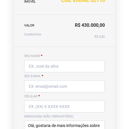
Cód. imóvel: 32116
IMÓVEL
R$ 430.000,00
VALOR
Condomínio
R$ 0,00
SEU NOME
*
SEU E-MAIL
*
CELULAR
*
MENSAGEM (NÃO OBRIGATÓRIO)