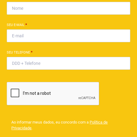
SEU E-MAIL
*
SEU TELEFONE
*
Ao informar meus dados, eu concordo com a
Política de
Privacidade
.