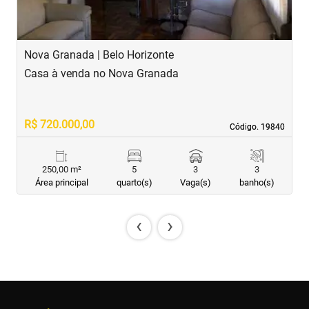
Nova Granada | Belo Horizonte
S
Casa à venda no Nova Granada
C
R$ 720.000,00
R
Código. 19840
Código. 19840
250,00 m²
5
3
3
Área principal
quarto(s)
Vaga(s)
banho(s)
‹
›