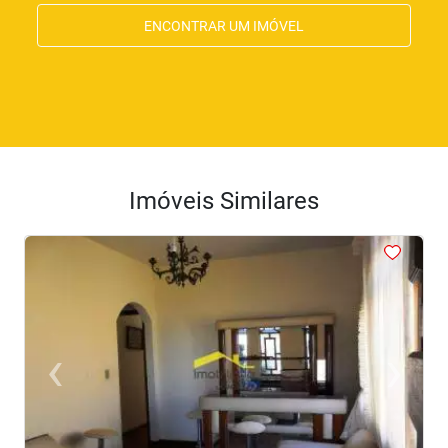
ENCONTRAR UM IMÓVEL
Imóveis Similares
<
<
<
<
<
‹
›
Previous
Next